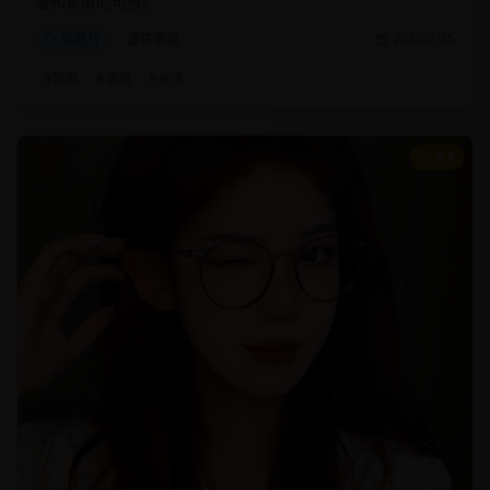
暖和亲情的可贵。
家庭片
温情家庭
2025/2/25
#
家庭
#
温情
#
亲情
8.8