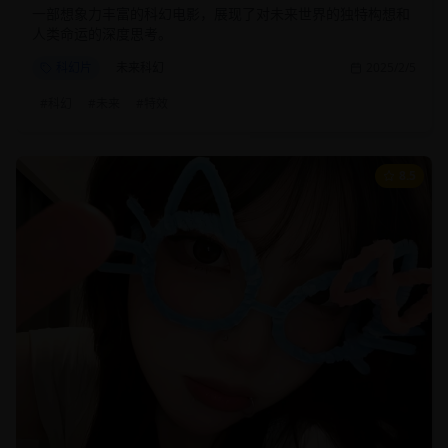
一部想象力丰富的科幻电影，展现了对未来世界的独特构想和
人类命运的深度思考。
科幻片
未来科幻
2025/2/5
#
科幻
#
未来
#
特效
8.5