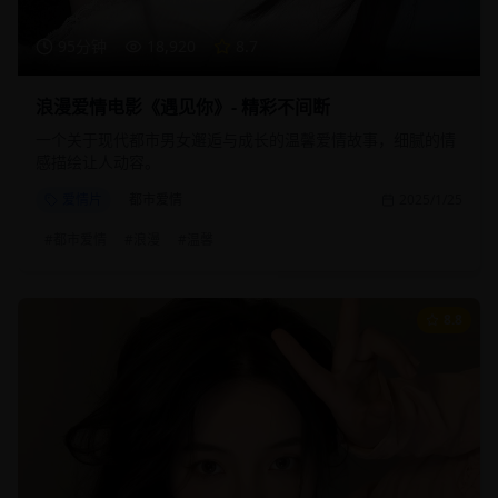
95分钟
18,920
8.7
浪漫爱情电影《遇见你》- 精彩不间断
一个关于现代都市男女邂逅与成长的温馨爱情故事，细腻的情
感描绘让人动容。
爱情片
都市爱情
2025/1/25
#
都市爱情
#
浪漫
#
温馨
8.8