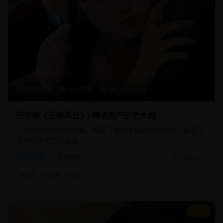
156分钟
24,680
9.2
历史剧《王朝风云》- 精选国产历史大剧
一部制作精良的历史剧，再现了古代王朝的兴衰变迁，展现了
深厚的历史文化底蕴。
历史剧
古装历史
2025/2/15
#
历史
#
古装
#
宫廷
8.9