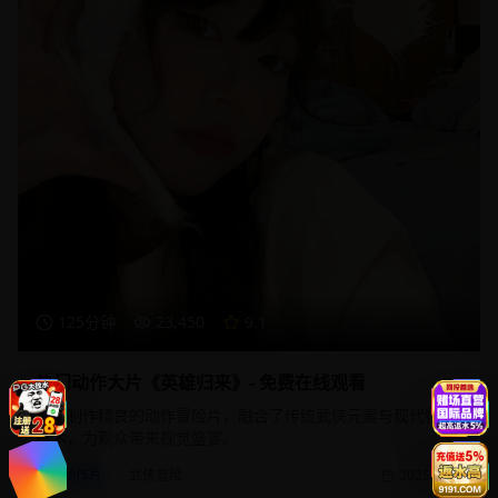
125分钟
23,450
9.1
热门动作大片《英雄归来》- 免费在线观看
一部制作精良的动作冒险片，融合了传统武侠元素与现代特效
技术，为观众带来视觉盛宴。
动作片
武侠冒险
2025/1/20