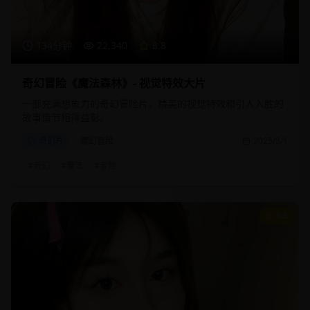
134分钟
22,340
8.8
奇幻冒险《魔法森林》- 视觉特效大片
一部充满想象力的奇幻冒险片，精美的视觉特效和引人入胜的
故事情节相得益彰。
奇幻片
魔幻冒险
2025/3/1
#
奇幻
#
魔法
#
冒险
9.3