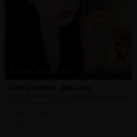
168分钟
26,890
9.3
战争史诗《英雄本色》- 震撼人心巨制
一部气势恢宏的战争史诗片，通过宏大的场面和深刻的人物刻
画展现了战争的残酷与英雄的伟大。
战争片
史诗战争
2025/3/10
#
战争
#
史诗
#
英雄