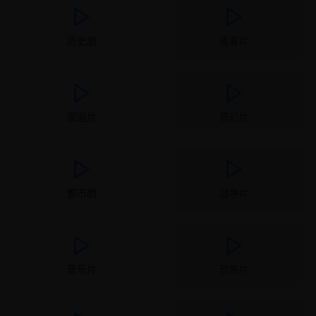
历史剧
青春片
家庭片
奇幻片
都市剧
战争片
音乐片
恐怖片