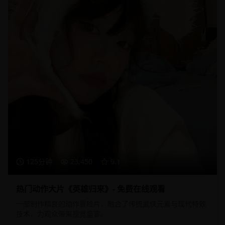
125分钟
23,450
9.1
热门动作大片《英雄归来》- 免费在线观看
一部制作精良的动作冒险片，融合了传统武侠元素与现代特效
技术，为观众带来视觉盛宴。