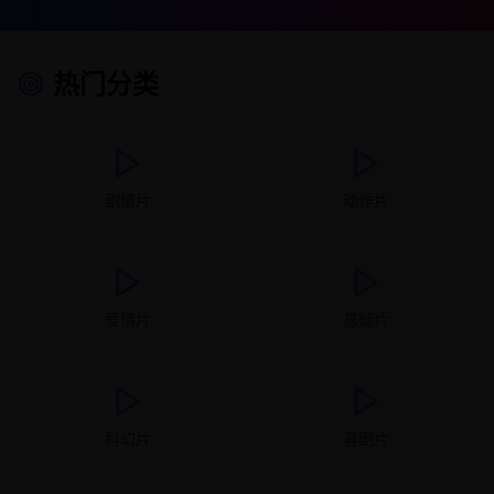
热门分类
剧情片
动作片
爱情片
悬疑片
科幻片
喜剧片